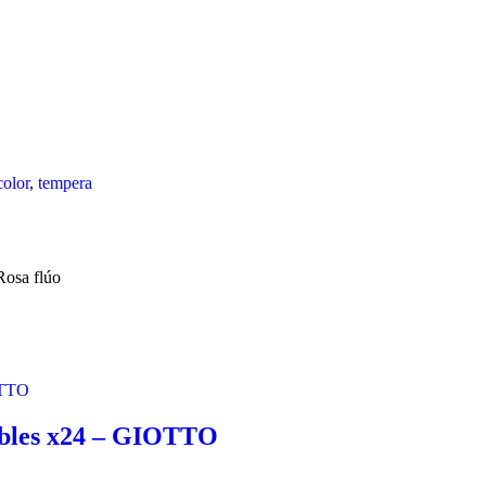
color
,
tempera
Rosa flúo
lables x24 – GIOTTO