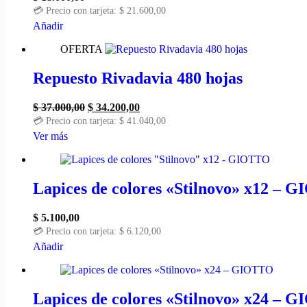
💳 Precio con tarjeta:
$
21.600,00
Añadir
OFERTA
Repuesto Rivadavia 480 hojas
El
El
$
37.000,00
$
34.200,00
precio
precio
💳 Precio con tarjeta:
$
41.040,00
original
actual
Este
Ver más
era:
es:
producto
$ 37.000,00.
$ 34.200,00.
tiene
múltiples
variantes.
Lapices de colores «Stilnovo» x12 – 
Las
opciones
$
5.100,00
se
💳 Precio con tarjeta:
$
6.120,00
pueden
Añadir
elegir
en
la
página
Lapices de colores «Stilnovo» x24 – 
de