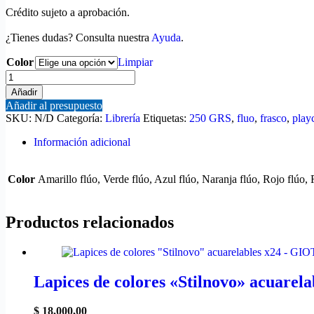
Crédito sujeto a aprobación.
¿Tienes dudas? Consulta nuestra
Ayuda
.
Color
Limpiar
Tempera
flúo
Añadir
frasco
Añadir al presupuesto
250
SKU:
N/D
Categoría:
Librería
Etiquetas:
250 GRS
,
fluo
,
frasco
,
play
grs
tapa
Información adicional
flip
flop
-
Color
Amarillo flúo, Verde flúo, Azul flúo, Naranja flúo, Rojo flúo, 
PLAYCOLOR
cantidad
Productos relacionados
Lapices de colores «Stilnovo» acuare
$
18.000,00