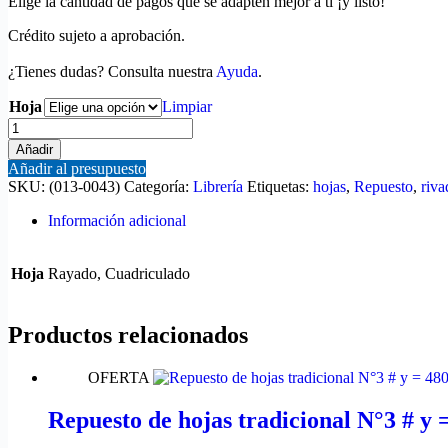
Elige la cantidad de pagos que se adapten mejor a ti ¡y listo!
Crédito sujeto a aprobación.
¿Tienes dudas? Consulta nuestra
Ayuda
.
Hoja
Limpiar
Repuesto
Rivadavia
Añadir
480
Añadir al presupuesto
hojas
SKU:
(013-0043)
Categoría:
Librería
Etiquetas:
hojas
,
Repuesto
,
riva
cantidad
Información adicional
Hoja
Rayado, Cuadriculado
Productos relacionados
OFERTA
Repuesto de hojas tradicional N°3 # y