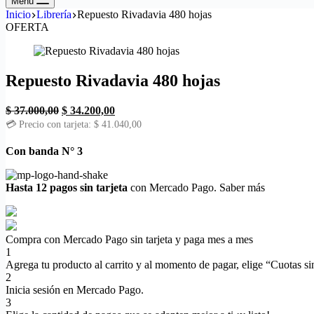
Menú
Inicio
Librería
Repuesto Rivadavia 480 hojas
OFERTA
Repuesto Rivadavia 480 hojas
El
El
$
37.000,00
$
34.200,00
precio
precio
💳 Precio con tarjeta:
$
41.040,00
original
actual
era:
es:
Con banda N° 3
$ 37.000,00.
$ 34.200,00.
Hasta 12 pagos sin tarjeta
con Mercado Pago.
Saber más
Compra con Mercado Pago sin tarjeta y paga mes a mes
1
Agrega tu producto al carrito y al momento de pagar, elige “Cuotas sin
2
Inicia sesión en Mercado Pago.
3