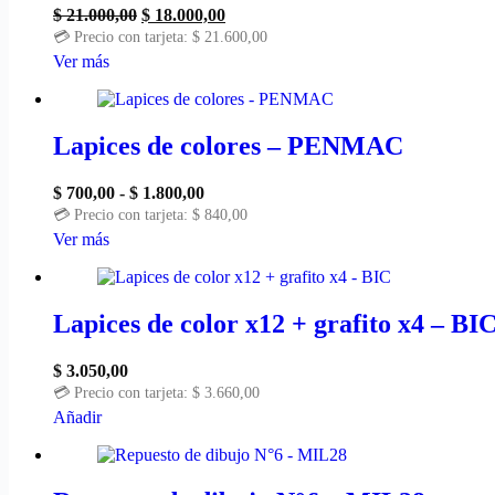
El
El
$
21.000,00
$
18.000,00
precio
precio
💳 Precio con tarjeta:
$
21.600,00
original
actual
Este
Ver más
era:
es:
producto
$ 21.000,00.
$ 18.000,00.
tiene
múltiples
variantes.
Lapices de colores – PENMAC
Las
opciones
Rango
$
700,00
-
$
1.800,00
se
de
💳 Precio con tarjeta:
$
840,00
pueden
precios:
Este
Ver más
elegir
desde
producto
en
$ 700,00
tiene
la
hasta
múltiples
página
$ 1.800,00
variantes.
Lapices de color x12 + grafito x4 – BI
de
Las
producto
opciones
$
3.050,00
se
💳 Precio con tarjeta:
$
3.660,00
pueden
Añadir
elegir
en
la
página