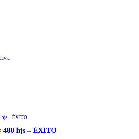
davia
 = 480 hjs – ÉXITO