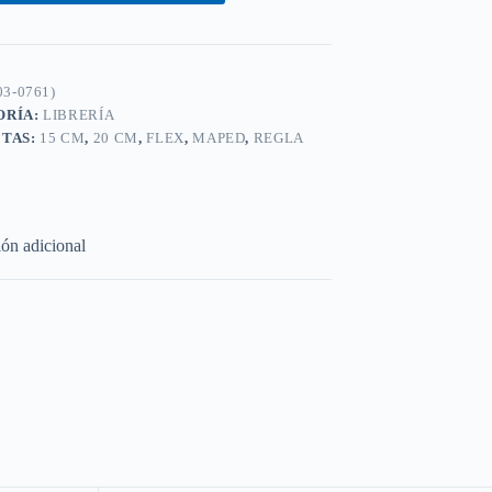
03-0761)
ORÍA:
LIBRERÍA
ETAS:
15 CM
,
20 CM
,
FLEX
,
MAPED
,
REGLA
ón adicional