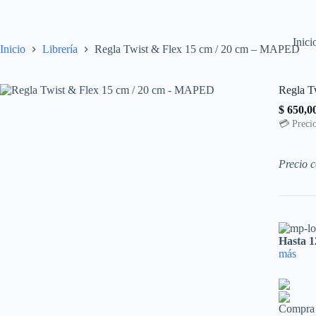
Saltar
al
contenido
Inici
Inicio
Librería
Regla Twist & Flex 15 cm / 20 cm – MAPED
Regla T
$
650,0
💳 Precio
Precio c
Hasta 1
más
Compra 