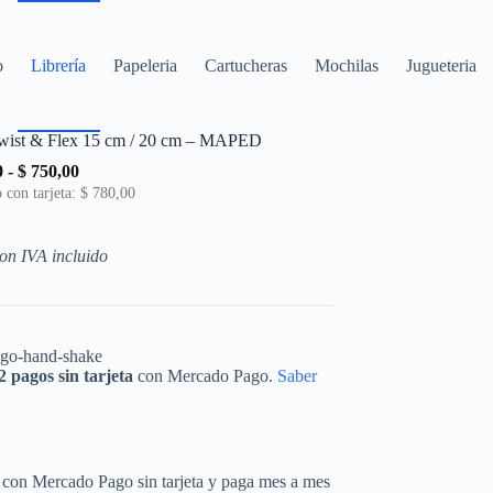
o
Librería
Papeleria
Cartucheras
Mochilas
Jugueteria
wist & Flex 15 cm / 20 cm – MAPED
Rango
0
-
$
750,00
de
 con tarjeta:
$
780,00
precios:
desde
$ 650,00
on IVA incluido
hasta
$ 750,00
2 pagos sin tarjeta
con Mercado Pago.
Saber
con Mercado Pago sin tarjeta y paga mes a mes