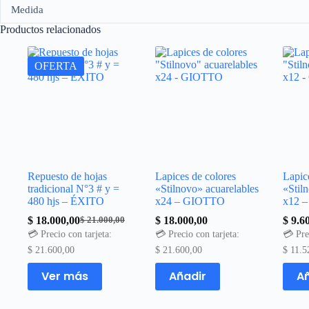
Medida
Productos relacionados
OFERTA
Repuesto de hojas
Lapices de colores
Lapic
tradicional N°3 # y =
«Stilnovo» acuarelables
«Stil
480 hjs – ÉXITO
x24 – GIOTTO
x12 
$
18.000,00
$
18.000,00
$
9.60
$
21.000,00
El
El
💳 Precio con tarjeta:
💳 Precio con tarjeta:
💳 Pre
precio
precio
original
actual
$
21.600,00
$
21.600,00
$
11.5
era:
es:
Este
Ver más
Añadir
Añ
$ 21.000,00.
$ 18.000,00.
producto
tiene
múltiples