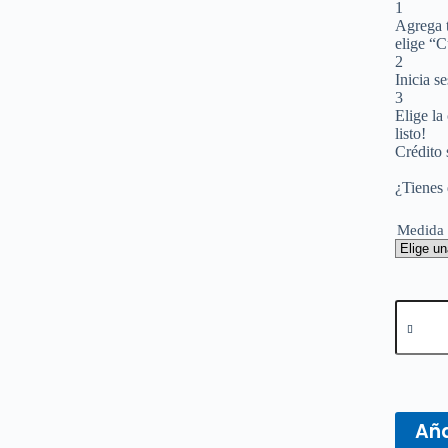
1
Agrega t
elige “C
2
Inicia s
3
Elige la
listo!
Crédito 
¿Tienes
Medida
Regla
Twist
&
Flex
15
cm
/
Aña
20
cm