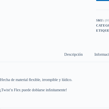
-
MAPED
cantidad
SKU:
(0
CATEG
ETIQU
Descripción
Informaci
Hecha de material ﬂexible, irrompible y lúdico.
¡Twist’n Flex puede doblarse inﬁnitamente!