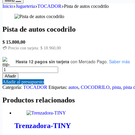
Menú
Inicio
Jugueteria
TOCADOR
Pista de autos cocodrilo
Pista de autos cocodrilo
$
15.800,00
💳 Precio con tarjeta:
$
18.960,00
Hasta 12 pagos sin tarjeta
con Mercado Pago.
Saber más
Pista
de
Añadir
autos
Añadir al presupuesto
cocodrilo
Categoría:
TOCADOR
Etiquetas:
autos
,
COCODRILO
,
pista
,
pista 
cantidad
Productos relacionados
Trenzadora-TINY