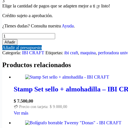
3
Elige la cantidad de pagos que se adapten mejor a ti ¡y listo!
Crédito sujeto a aprobación.
¿Tienes dudas? Consulta nuestra
Ayuda
.
PERFORADORA
UNIVERSAL
Añadir
6\"
Añadir al presupuesto
+
Categoría:
IBI CRAFT
Etiquetas:
ibi craft
,
maquina
,
perforadora univ
KIT
TEXTURIZA/TROQUELA
Productos relacionados
cantidad
Stamp Set sello + almohadilla – IBI 
$
7.500,00
💳 Precio con tarjeta:
$
9.000,00
Este
Ver más
producto
tiene