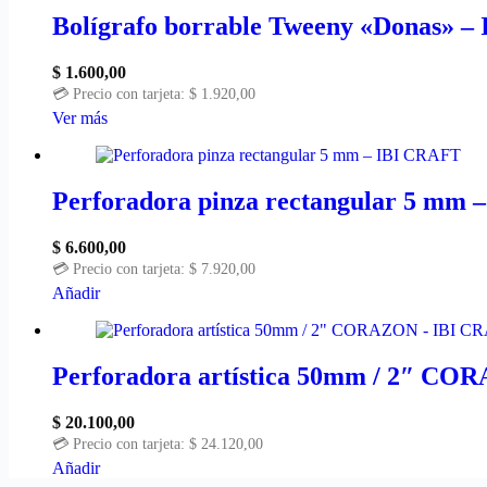
múltiples
variantes.
Bolígrafo borrable Tweeny «Donas» 
Las
opciones
$
1.600,00
se
💳 Precio con tarjeta:
$
1.920,00
pueden
Este
Ver más
elegir
producto
en
tiene
la
múltiples
página
variantes.
Perforadora pinza rectangular 5 mm
de
Las
producto
opciones
$
6.600,00
se
💳 Precio con tarjeta:
$
7.920,00
pueden
Añadir
elegir
en
la
página
Perforadora artística 50mm / 2″ C
de
producto
$
20.100,00
💳 Precio con tarjeta:
$
24.120,00
Añadir