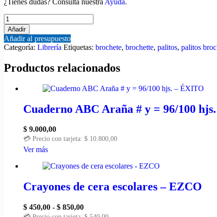
¿Tienes dudas? Consulta nuestra
Ayuda
.
Palitos
Brochette
Añadir
20cm
Añadir al presupuesto
x90
Categoría:
Librería
Etiquetas:
brochete
,
brochette
,
palitos
,
palitos broc
CBX
cantidad
Productos relacionados
Cuaderno ABC Araña # y = 96/100 hjs
$
9.000,00
💳 Precio con tarjeta:
$
10.800,00
Este
Ver más
producto
tiene
múltiples
variantes.
Crayones de cera escolares – EZCO
Las
opciones
Rango
$
450,00
-
$
850,00
se
de
💳 Precio con tarjeta:
$
540,00