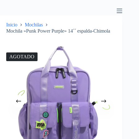
Inicio
Mochilas
Mochila »Punk Power Purple» 14´´ espalda-Chimola
AGOTADO