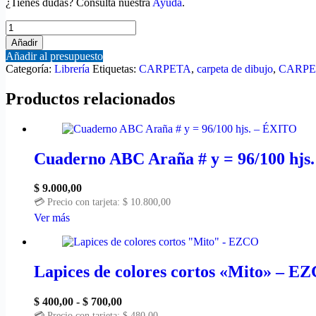
¿Tienes dudas? Consulta nuestra
Ayuda
.
Añadir
Añadir al presupuesto
Categoría:
Librería
Etiquetas:
CARPETA
,
carpeta de dibujo
,
CARPE
Productos relacionados
Cuaderno ABC Araña # y = 96/100 hjs
$
9.000,00
💳 Precio con tarjeta:
$
10.800,00
Ver más
Lapices de colores cortos «Mito» – E
$
400,00
-
$
700,00
💳 Precio con tarjeta:
$
480,00