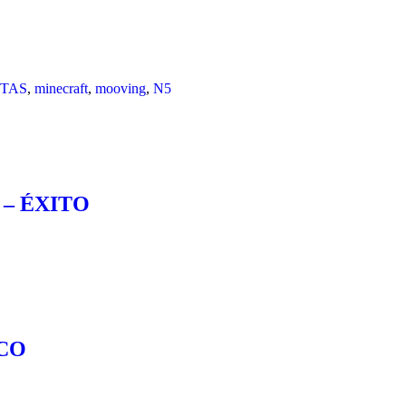
TAS
,
minecraft
,
mooving
,
N5
. – ÉXITO
ZCO