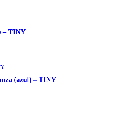
a) – TINY
anza (azul) – TINY