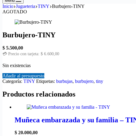
Menú
Inicio
Jugueteria
TINY
Burbujero-TINY
AGOTADO
Burbujero-TINY
$
5.500,00
💳 Precio con tarjeta:
$
6.600,00
Sin existencias
Añadir al presupuesto
Categoría:
TINY
Etiquetas:
burbujas
,
burbujero
,
tiny
Productos relacionados
Muñeca embarazada y su familia – T
$
20.000,00