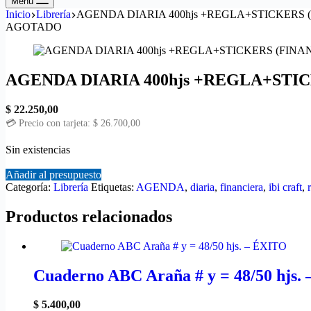
Menú
Inicio
Librería
AGENDA DIARIA 400hjs +REGLA+STICKERS 
AGOTADO
AGENDA DIARIA 400hjs +REGLA+STI
$
22.250,00
💳 Precio con tarjeta:
$
26.700,00
Sin existencias
Añadir al presupuesto
Categoría:
Librería
Etiquetas:
AGENDA
,
diaria
,
financiera
,
ibi craft
,
Productos relacionados
Cuaderno ABC Araña # y = 48/50 hjs.
$
5.400,00