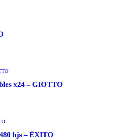
D
lables x24 – GIOTTO
 480 hjs – ÉXITO