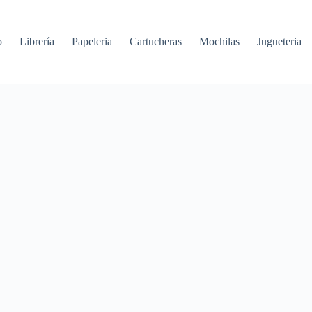
o
Librería
Papeleria
Cartucheras
Mochilas
Jugueteria