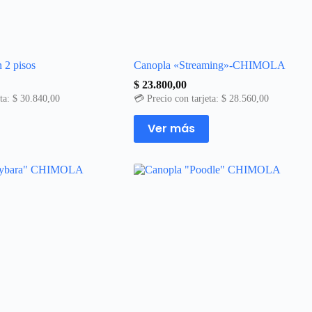
 2 pisos
Canopla «Streaming»-CHIMOLA
$
23.800,00
eta:
$
30.840,00
💳 Precio con tarjeta:
$
28.560,00
Este
Ver más
producto
tiene
múltiples
variantes.
Las
opciones
se
pueden
elegir
en
la
página
de
producto