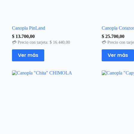
Canopla PinLand
Canopla Corazon
$
13.700,00
$
25.700,00
💳 Precio con tarjeta:
$
16.440,00
💳 Precio con tarj
Este
Este
Ver más
Ver más
producto
producto
tiene
tiene
múltiples
múltiples
variantes.
variantes.
Las
Las
opciones
opciones
se
se
pueden
pueden
elegir
elegir
en
en
la
la
página
página
de
de
producto
producto