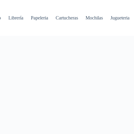
o
Librería
Papeleria
Cartucheras
Mochilas
Jugueteria