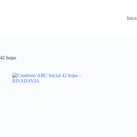
Saltar
al
contenido
Inici
42 hojas